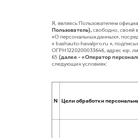
Я, являясь Пользователем официал
Пользователь),
свободно, своей в
«О персональных данных», посред
« bashauto-havalpro.ru », подп
ОГРН 1220200033646, адрес юр. лиц
65
(далее - «Оператор персонал
следующих условиях:
N
Цели обработки персональн