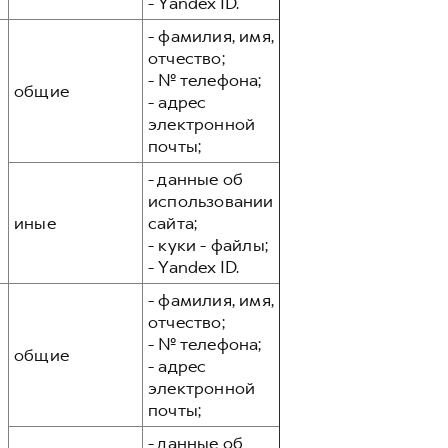
- Yandex ID.
- фамилия, имя,
отчество;
- № телефона;
общие
- адрес
электронной
почты;
- данные об
использовании
иные
сайта;
- куки - файлы;
- Yandex ID.
- фамилия, имя,
отчество;
- № телефона;
общие
- адрес
электронной
почты;
- данные об