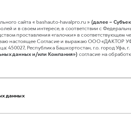
ьного сайта « bashauto-havalpro.ru »
(далее – Субъе
олей и в своем интересе, в соответствии с Федеральным
ством проставления «галочки» в соответствующем чек
исываю настоящее Согласие и выражаю ООО «ДАКТОР 
а: 450027, Республика Башкортостан, г.о. город Уфа, г. 
ьных данных и/или Компания»)
согласие на обработк
ых данных