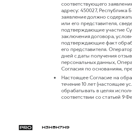
соответствующего заявления
адресу: 450027, Республика Ба
заявление должно содержать
или его представителя, свед
подтверждающие участие Суб
заключения договора, условн
подтверждающие факт обраб
его представителя. Операто
дней с даты получения отзыв
персональных данных, Опера
Согласия по основаниям, п
Настоящее Согласие на обра
течение 10 лет (настоящее 
обрабатывать в целях испол
соответствии со статьей 9 Ф
H3
H5
H7
H9