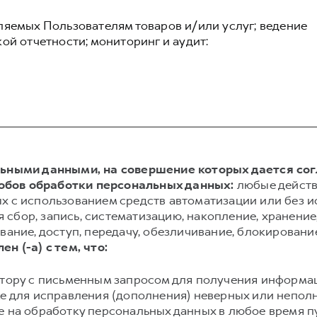
ляемых Пользователям товаров и/или услуг; ведение
ой отчетности; мониторинг и аудит:
альными данными, на совершение которых дается со
обов обработки персональных данных:
любые действ
х с использованием средств автоматизации или без и
сбор, запись, систематизацию, накопление, хранение,
вание, доступ, передачу, обезличивание, блокировани
ен (-а) с тем, что:
атору с письменным запросом для получения информа
же для исправления (дополнения) неверных или непол
е на обработку персональных данных в любое время 