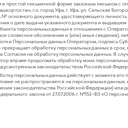
 в простой письменной форме заказным письмом с о
шкортостан, г.о. город Уфа, г. Уфа, ул. Сельская Богоро
 № основного документа, удостоверяющего личность
ения о дате выдачи указанного документа и выдавшем е
ъекта персональных данных в отношениях с Оператор
ое словесное обозначение и (или) иные сведения), л
отки Персональных данных Оператором, подпись Суб
р прекращает обработку персональных данных в срок,
а Согласия на обработку персональных данных. В слу
тор вправе продолжить обработку моих персональных
редусмотренным законодательством Российской Федер
ботку персональных данных действует с момента его 
условие не распространяется на персональные данные,
нения законодательства Российской Федерации) или до
едерального закона от 27.07.2006 г. №152-ФЗ «О персон