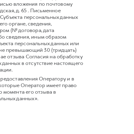
писью вложения по почтовому
дская, д. 65 . Письменное
 Субъекта персональных данных
го органе, сведения,
ом (№ договора, дата
ибо сведения, иным образом
ъекта персональных данных или
 не превышающий 30 (тридцать)
чае отзыва Согласия на обработку
 данных в отсутствие настоящего
ации.
предоставления Оператору и в
 которые Оператор имеет право
 момента его отзыва в
альных данных».