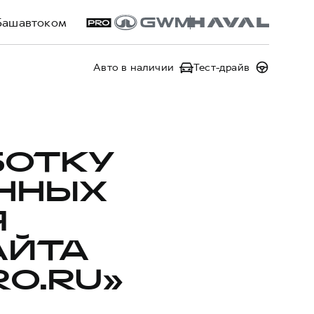
Башавтоком
Авто в наличии
Тест-драйв
БОТКУ
ННЫХ
Я
АЙТА
O.RU»