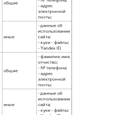
- № телефона;
общие
- адрес
электронной
почты;
- данные об
использовании
иные
сайта;
- куки - файлы;
- Yandex ID.
- фамилия, имя,
отчество;
- № телефона;
общие
- адрес
электронной
почты;
- данные об
использовании
иные
сайта;
- куки - файлы;