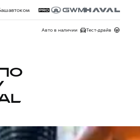
Башавтоком
Авто в наличии
Тест-драйв
ПО
У
AL