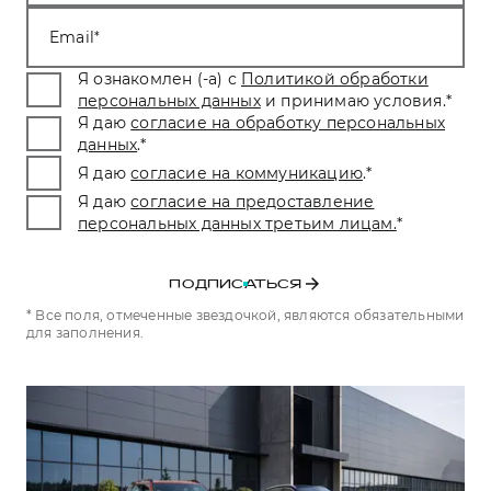
Тест-драйв
СЕРВИСНОЕ ОБСЛУЖИВАНИЕ
О дилере
Email
Трейд-ин
Нулевое ТО
Наша команда
Я ознакомлен (-а) с
Политикой обработки
H7
H9
персональных данных
и принимаю условия.
*
Программа «Помощь на дороге»
Контакты
от 3 799 000 ₽
от 4 799 000 ₽
Я даю
согласие на обработку персональных
КРЕДИТ И СТРАХОВАНИЕ
Регламенты технического обслуживания
данных
.
*
Я даю
согласие на коммуникацию
.
*
Кредитный калькулятор
Электронный ПТС
Я даю
согласие на предоставление
Страхование
персональных данных третьим лицам.
*
Кредит
ПОДДЕРЖКА
GWM Безопасность
ПОДПИСАТЬСЯ
КОРПОРАТИВНЫМ КЛИЕНТАМ
Гарантия HAVAL
* Все поля, отмеченные звездочкой, являются обязательными
для заполнения.
Для малого бизнеса
Мобильное приложение GWM
Корпоративным клиентам
Программа «HAVAL Защита+»
Крупным корпоративным клиентам
Руководства по эксплуатации
Система управления автопарком GWM Fleet
Подписки