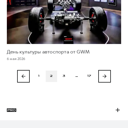
День культуры автоспорта от GWM
6 мая 2026
1
2
3
…
17
H3