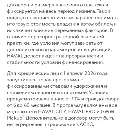
Сервис для корпоративных клиентов
договора и размера авансового платежа и
HAVAL Лизинг
АКСЕССУАРЫ HAVAL
фиксируется на весь период лизинга. Такой
подход позволяет клиентам заранее понимать
Автомобильные аксессуары
итоговую стоимость владения автомобилем и
АКСЕССУАРЫ HAVAL
Коллекция PRO
исключает влияние переменных факторов. В
отличие от распространенной рыночной
Автомобильные аксессуары
Коллекция Базовая
практики, где условия могут зависеть от
Коллекция PRO
Коллекция Детская
дополнительных параметров или субсидий,
HAVAL делает акцент на прозрачности и
Коллекция Базовая
стабильности условий финансирования.
Коллекция Детская
Для юридических лиц с 1 апреля 2026 года
запустилась новая программа с
фиксированными ставками удорожания и
снижением лизинговых платежей. Условия
предусматривают аванс от 10% и срок договора
от 6 до 60 месяцев. В программу включены все
модели сети HAVAL CITY, HAVAL PRO и GWM
Pickup². Дополнительно в договор могут быть
интегрированы страхование КАСКО,