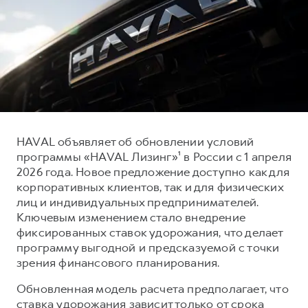
Тест-драйв
СЕРВИСНОЕ ОБСЛУЖИВАНИЕ
О дилере
Трейд-ин
Нулевое ТО
Наша команда
H7
H9
Программа «Помощь на дороге»
Контакты
от 3 799 000 ₽
от 4 799 000 ₽
КРЕДИТ И СТРАХОВАНИЕ
Регламенты технического обслуживания
Кредитный калькулятор
Электронный ПТС
Страхование
HAVAL объявляет об обновлении условий
Кредит
ПОДДЕРЖКА
программы «HAVAL Лизинг»¹ в России с 1 апреля
2026 года. Новое предложение доступно как для
GWM Безопасность
корпоративных клиентов, так и для физических
КОРПОРАТИВНЫМ КЛИЕНТАМ
Гарантия HAVAL
лиц и индивидуальных предпринимателей.
Ключевым изменением стало внедрение
Для малого бизнеса
Мобильное приложение GWM
фиксированных ставок удорожания, что делает
Корпоративным клиентам
Программа «HAVAL Защита+»
программу выгодной и предсказуемой с точки
зрения финансового планирования.
Крупным корпоративным клиентам
Руководства по эксплуатации
Система управления автопарком
Подписки
Обновленная модель расчета предполагает, что
ставка удорожания зависит только от срока