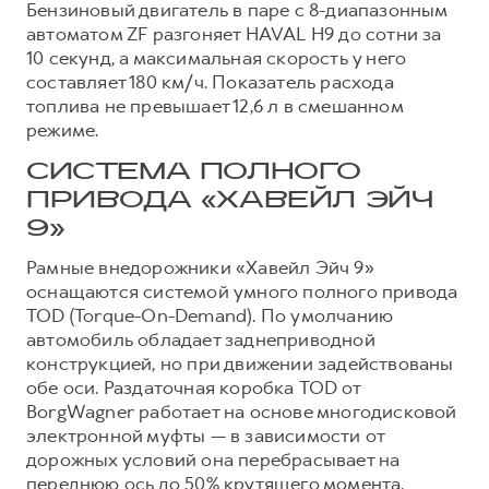
Бензиновый двигатель в паре с 8-диапазонным
автоматом ZF разгоняет HAVAL H9 до сотни за
10 секунд, а максимальная скорость у него
составляет 180 км/ч. Показатель расхода
топлива не превышает 12,6 л в смешанном
режиме.
СИСТЕМА ПОЛНОГО
ПРИВОДА «ХАВЕЙЛ ЭЙЧ
9»
Рамные внедорожники «Хавейл Эйч 9»
оснащаются системой умного полного привода
TOD (Torque-On-Demand). По умолчанию
автомобиль обладает заднеприводной
конструкцией, но при движении задействованы
обе оси. Раздаточная коробка TOD от
BorgWagner работает на основе многодисковой
электронной муфты — в зависимости от
дорожных условий она перебрасывает на
переднюю ось до 50% крутящего момента.