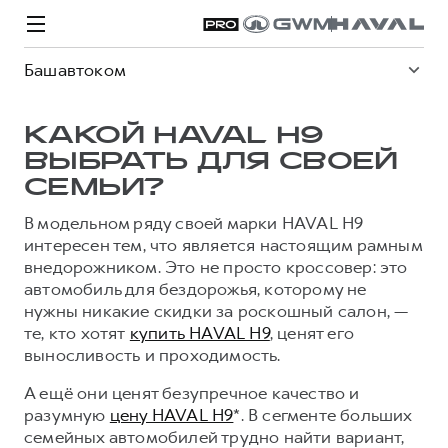
Башавтоком
КАКОЙ HAVAL H9
ВЫБРАТЬ ДЛЯ СВОЕЙ
СЕМЬИ?
Модели
Покупателям
Владельцам
Спецпредложения
О дилере
В модельном ряду своей марки HAVAL H9
интересен тем, что является настоящим рамным
внедорожником. Это не просто кроссовер: это
ВЫБОР И ПОКУПКА
СЕРВИС
СПЕЦПРЕДЛОЖЕНИЯ
БРЕНД HAVAL
автомобиль для бездорожья, которому не
нужны никакие скидки за роскошный салон, —
Автомобили в наличии
Все о сервисе
Покупателям
О бренде
те, кто хотят
купить HAVAL H9
, ценят его
Конфигуратор HAVAL
Запись на сервис
Владельцам
Новости
выносливость и проходимость.
H3
Аксессуары HAVAL
Моторное масло
О GWM
H5
А ещё они ценят безупречное качество и
от 2 499 000 ₽
от 4 049 000 ₽
Каталоги и прайс-листы
Стоимость ТО
разумную
цену HAVAL H9
*. В сегменте больших
семейных автомобилей трудно найти вариант,
Программа «HAVAL Защита+»
ИНФОРМАЦИЯ О ДИЛЕРЕ