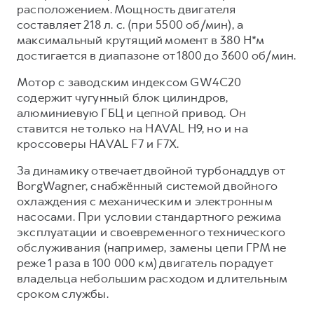
Сервис для корпоративных клиентов
расположением. Мощность двигателя
HAVAL Лизинг
составляет 218 л. с. (при 5500 об/мин), а
АКСЕССУАРЫ HAVAL
максимальный крутящий момент в 380 Н*м
Автомобильные аксессуары
достигается в диапазоне от 1800 до 3600 об/мин.
АКСЕССУАРЫ HAVAL
Коллекция PRO
Мотор с заводским индексом GW4C20
Автомобильные аксессуары
Коллекция Базовая
содержит чугунный блок цилиндров,
алюминиевую ГБЦ и цепной привод. Он
Коллекция PRO
Коллекция Детская
ставится не только на HAVAL H9, но и на
Коллекция Базовая
кроссоверы HAVAL F7 и F7X.
Коллекция Детская
За динамику отвечает двойной турбонаддув от
BorgWagner, снабжённый системой двойного
охлаждения с механическим и электронным
насосами. При условии стандартного режима
эксплуатации и своевременного технического
обслуживания (например, замены цепи ГРМ не
реже 1 раза в 100 000 км) двигатель порадует
владельца небольшим расходом и длительным
сроком службы.