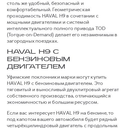
столь же удобный, безопасный и
Тест-драйв
СЕРВИСНОЕ ОБСЛУЖИВАНИЕ
О дилере
комфортабельный. Геометрическая
проходимость HAVAL H9 в сочетании с
Трейд-ин
Нулевое ТО
Наша команда
мощными двигателями и системой
H7
H9
Программа «Помощь на дороге»
Контакты
интеллектуального полного привода TOD
от 3 799 000 ₽
от 4 799 000 ₽
(Torque-on-Demand) делает его незаменимым в
КРЕДИТ И СТРАХОВАНИЕ
Регламенты технического обслуживания
загородных поездках.
Кредитный калькулятор
Электронный ПТС
HAVAL H9 С
Страхование
БЕНЗИНОВЫМ
Кредит
ПОДДЕРЖКА
ДВИГАТЕЛЕМ
GWM Безопасность
Уфимские поклонники марки могут купить
КОРПОРАТИВНЫМ КЛИЕНТАМ
Гарантия HAVAL
HAVAL H9 с бензиновым двигателем. Это
тяговитый и выносливый двухлитровый агрегат
Для малого бизнеса
Мобильное приложение GWM
собственного производства, отличающийся
Корпоративным клиентам
Программа «HAVAL Защита+»
экономичностью и большим ресурсом.
Крупным корпоративным клиентам
Руководства по эксплуатации
Если вас интересует HAVAL H9 на бензине, то
под капотом вашего автомобиля будет рядный
Система управления автопарком
Подписки
четырёхцилиндровый двигатель с продольным